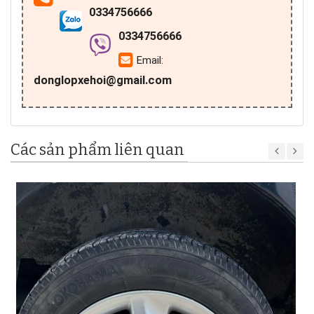
0334756666
0334756666
Email:
donglopxehoi@gmail.com
Các sản phẩm liên quan