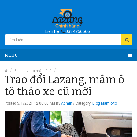
Liên hệ:
0334756666
MENU
Blog Lazang mâm ô tô
..
Trao đổi Lazang, mâm ô
tô tháo xe cũ mới
Posted 5/1/2021 12:00:00 AM By
Admin
/
Category:
Blog Mâm ô tô